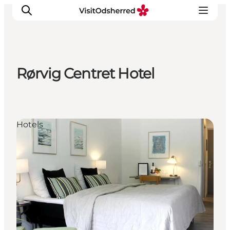
Rørvig Centret Hotel
Events
Erlebnisse
Essen
Hotels
Unterkünfte
Nützliches