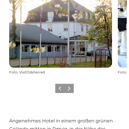
Foto
:
VisitOdsherred
Foto
:
Vorherige Folie
Nächste Folie
Angenehmes Hotel in einem großen grünen
Gelände mitten in Rørvig, in der Nähe des