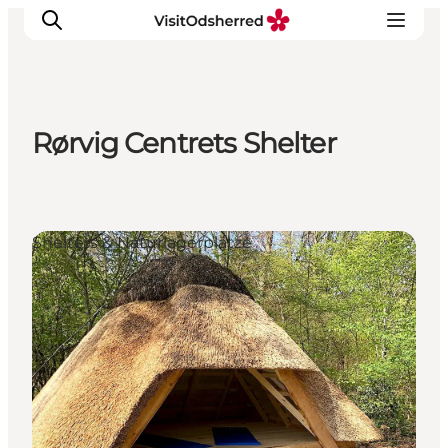
Rørvig Centrets Shelter
Events
Erlebnisse
Essen
Shelters & Naturlagerplätze
Unterkünfte
Nützliches