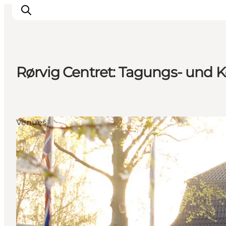
Rørvig Centret: Tagungs- und
Events
Erlebnisse
Essen
Venues
Unterkünfte
Nützliches