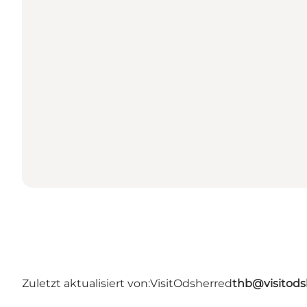
Zuletzt aktualisiert von:
VisitOdsherred
thb@visitods