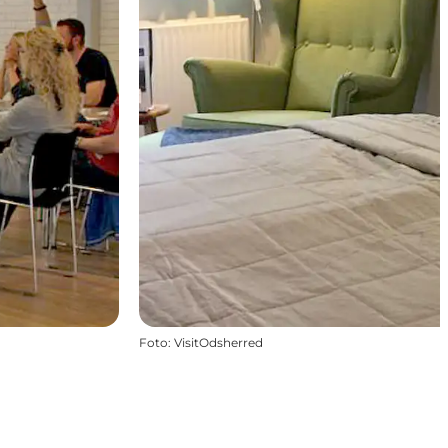
Foto
:
VisitOdsherred