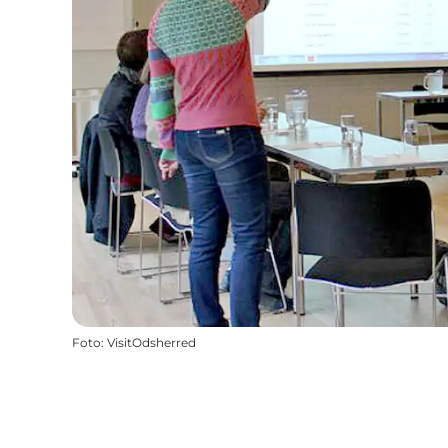
Foto
:
VisitOdsherred