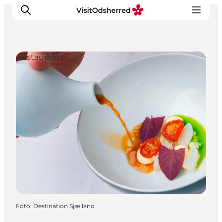
Restaurants
Events
Erlebnisse
Essen
Unterkünfte
Nützliches
Foto
:
Destination Sjælland