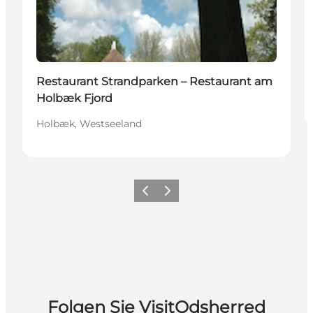
Restaurant Strandparken – Restaurant am
Holbæk Fjord
Holbæk, Westseeland
Vorherige Folie
Nächste Folie
Folgen Sie VisitOdsherred