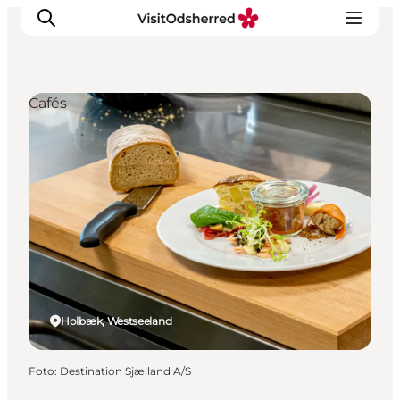
Cafés
Events
Erlebnisse
Essen
Unterkünfte
Nützliches
Holbæk, Westseeland
Foto
:
Destination Sjælland A/S