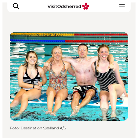
Sport und Aktivitäten
Events
Erlebnisse
Essen
Unterkünfte
Nützliches
Foto
:
Destination Sjælland A/S