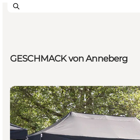
Events
GESCHMACK von Anneberg
Erlebnisse
Essen
Unterkünfte
Nützliches
Veranstaltungen