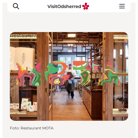
Restaurants
Events
Erlebnisse
Essen
Unterkünfte
Nützliches
Foto
:
Restaurant MOTA