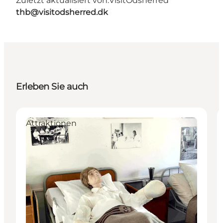
Zuletzt aktualisiert von:
VisitOdsherred
thb@visitodsherred.dk
Erleben Sie auch
Attraktionen