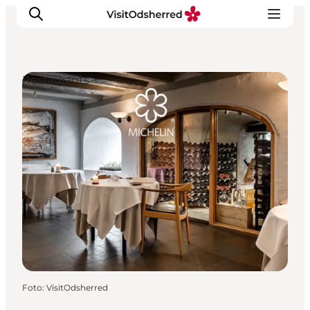
Restaurants
Events
Erlebnisse
Essen
Unterkünfte
Nützliches
Foto
:
VisitOdsherred