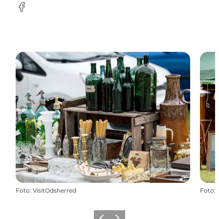
Facebook
Foto
:
VisitOdsherred
Foto
: