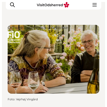
Örtliche Geschmackserlebnisse
Events
Erlebnisse
Essen
Unterkünfte
Nützliches
Foto
:
Vejrhøj Vingård