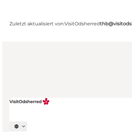
Zuletzt aktualisiert von:
VisitOdsherred
thb@visitods
Sprache auswählen