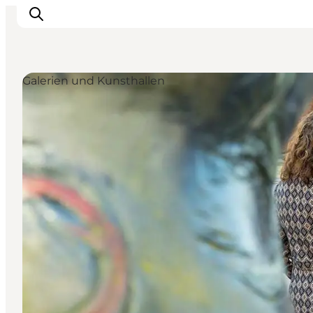
Galerien und Kunsthallen
Events
Erlebnisse
Essen
Unterkünfte
Nützliches