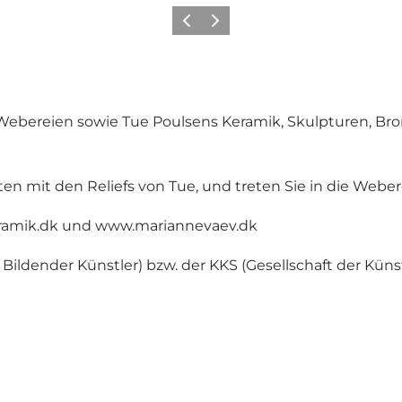
Vorherige Folie
Nächste Folie
ebereien sowie Tue Poulsens Keramik, Skulpturen, Bron
n mit den Reliefs von Tue, und treten Sie in die Webe
amik.dk
und
www.mariannevaev.dk
ildender Künstler) bzw. der KKS (Gesellschaft der Künst