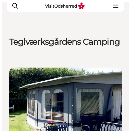
Teglværksgårdens Camping
Events
Erlebnisse
Essen
Campingplätze
Unterkünfte
Nützliches