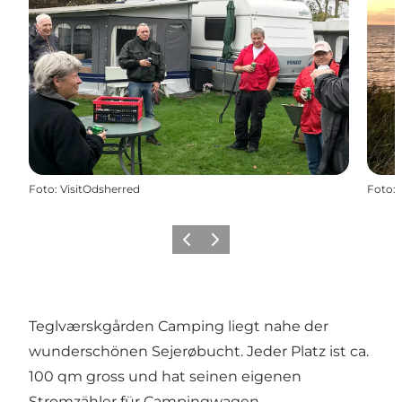
Foto
:
VisitOdsherred
Foto
:
Vorherige Folie
Nächste Folie
Teglværskgården Camping liegt nahe der
wunderschönen Sejerøbucht. Jeder Platz ist ca.
100 qm gross und hat seinen eigenen
Stromzähler für Campingwagen.