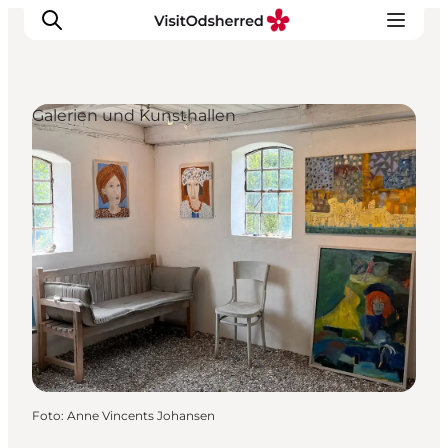
Galerien und Kunsthallen
Events
Erlebnisse
Essen
Unterkünfte
Nützliches
Foto
:
Anne Vincents Johansen