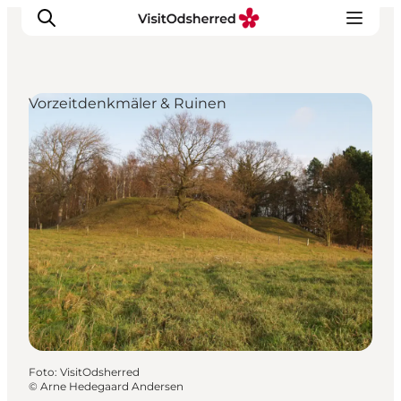
Vorzeitdenkmäler & Ruinen
Events
Erlebnisse
Essen
Unterkünfte
Nützliches
Foto
:
VisitOdsherred
©
Arne Hedegaard Andersen