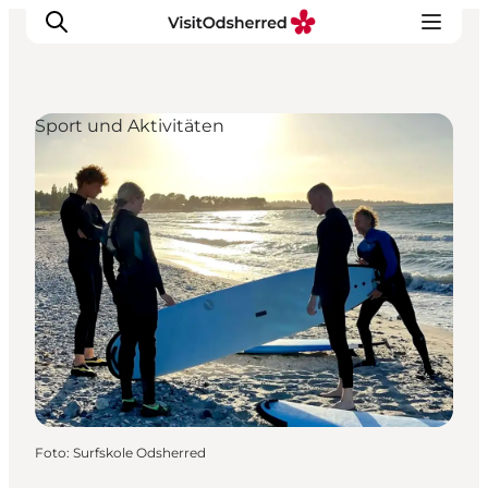
Sport und Aktivitäten
Events
Erlebnisse
Essen
Unterkünfte
Nützliches
Foto
:
Surfskole Odsherred