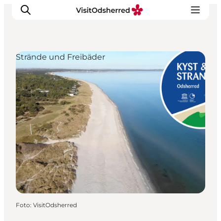
Strände und Freibäder
Events
Erlebnisse
Essen
Unterkünfte
Nützliches
Foto
:
VisitOdsherred