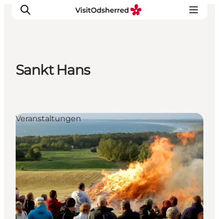
Sankt Hans
Events
Erlebnisse
Essen
Veranstaltungen
Unterkünfte
Nützliches