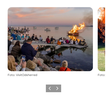
Foto
:
VisitOdsherred
Foto
:
Vorherige Folie
Nächste Folie