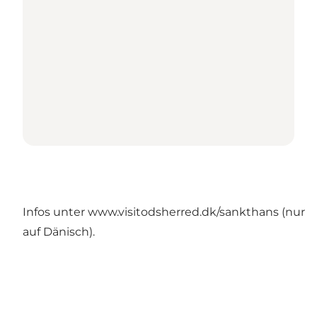
Infos unter
www.visitodsherred.dk/sankthans
(nur
auf Dänisch).