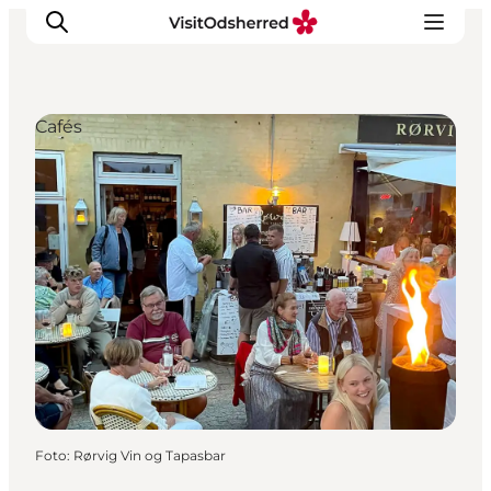
Cafés
Events
Erlebnisse
Essen
Unterkünfte
Nützliches
Foto
:
Rørvig Vin og Tapasbar