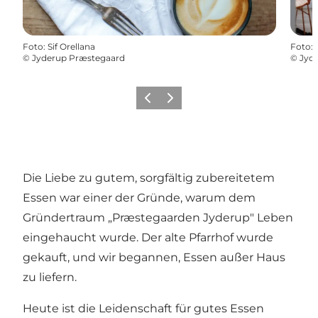
Foto
:
Sif Orellana
Foto
:
©
Jyderup Præstegaard
©
Jyd
Vorherige Folie
Nächste Folie
Die Liebe zu gutem, sorgfältig zubereitetem
Essen war einer der Gründe, warum dem
Gründertraum „Præstegaarden Jyderup" Leben
eingehaucht wurde. Der alte Pfarrhof wurde
gekauft, und wir begannen, Essen außer Haus
zu liefern.
Heute ist die Leidenschaft für gutes Essen