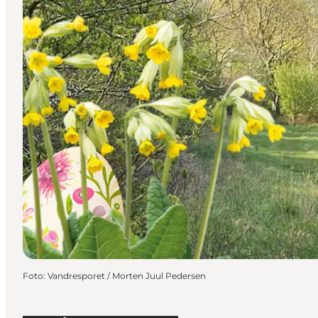
Foto
:
Vandresporet / Morten Juul Pedersen