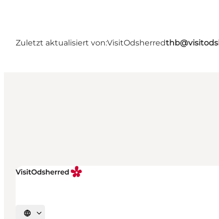
Zuletzt aktualisiert von:
VisitOdsherred
thb@visitods
Sprache auswählen