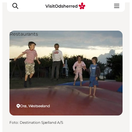
Restaurants
Events
Erlebnisse
Essen
Unterkünfte
Nützliches
Orø, Westseeland
Foto
:
Destination Sjælland A/S