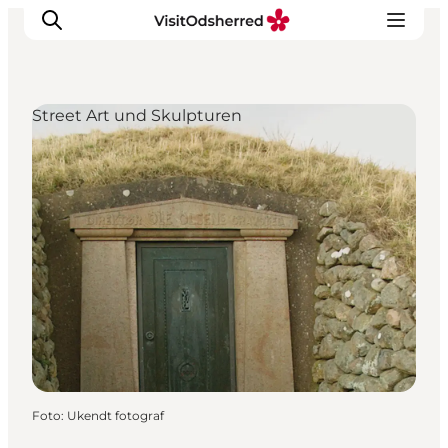
Street Art und Skulpturen
Events
Erlebnisse
Essen
Unterkünfte
Nützliches
Foto
:
Ukendt fotograf