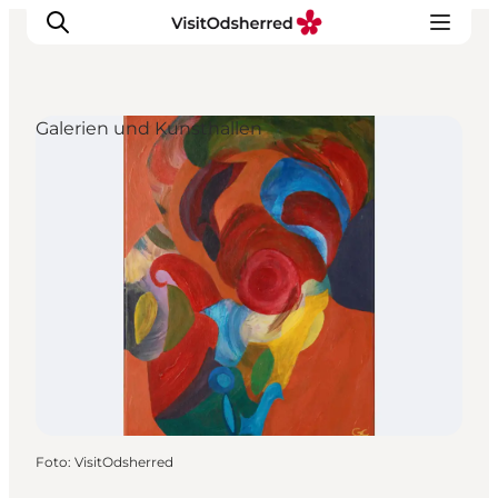
Galerien und Kunsthallen
Events
Erlebnisse
Essen
Unterkünfte
Nützliches
Foto
:
VisitOdsherred