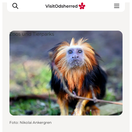
Zoos und Tierparks
Events
Erlebnisse
Essen
Unterkünfte
Nützliches
Foto
:
Nikolai Ankergren