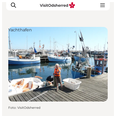
Yachthafen
Events
Erlebnisse
Essen
Unterkünfte
Nützliches
Foto
:
VisitOdsherred