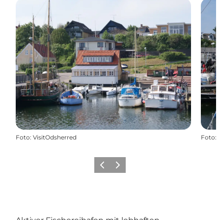
Foto
:
VisitOdsherred
Foto
:
Vorherige Folie
Nächste Folie