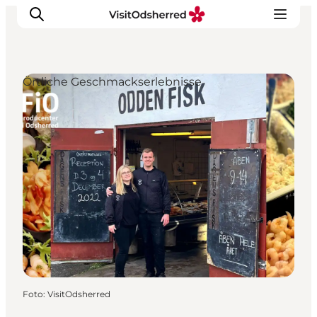
Örtliche Geschmackserlebnisse
Events
Erlebnisse
Essen
Unterkünfte
Nützliches
Foto
:
VisitOdsherred