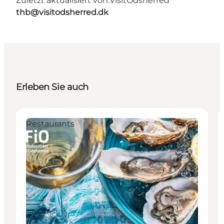
Zuletzt aktualisiert von:
VisitOdsherred
thb@visitodsherred.dk
Erleben Sie auch
Restaurants