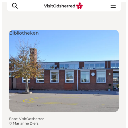
Bibliotheken
Events
Erlebnisse
Essen
Unterkünfte
Nützliches
Foto
:
VisitOdsherred
©
Marianne Diers