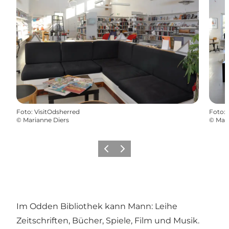
Foto
:
VisitOdsherred
Foto
:
©
Marianne Diers
©
Mari
Vorherige Folie
Nächste Folie
Im Odden Bibliothek kann Mann: Leihe
Zeitschriften, Bücher, Spiele, Film und Musik.