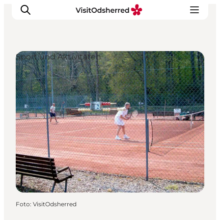
Sport und Aktivitäten
Events
Erlebnisse
Essen
Unterkünfte
Nützliches
Foto
:
VisitOdsherred