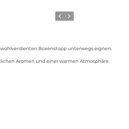
Vorherige Folie
Nächste Folie
nen wohlverdienten Boxenstopp unterwegs eignen.
slichen Aromen und einer warmen Atmosphäre.