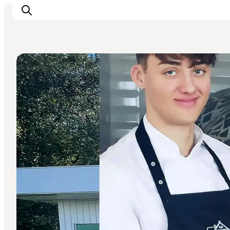
Restaurants
Events
Erlebnisse
Essen
Unterkünfte
Nützliches