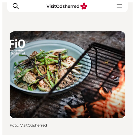
Restaurants
Events
Erlebnisse
Essen
Unterkünfte
Nützliches
Foto
:
VisitOdsherred