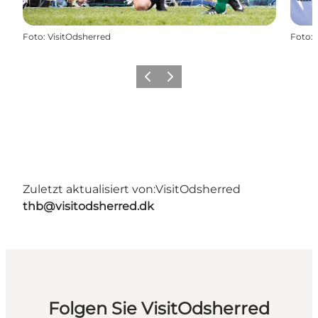
Foto
:
VisitOdsherred
Foto
:
Vorherige Folie
Nächste Folie
Zuletzt aktualisiert von:
VisitOdsherred
thb@visitodsherred.dk
Folgen Sie VisitOdsherred