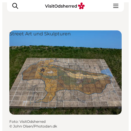
Street Art und Skulpturen
Events
Erlebnisse
Essen
Unterkünfte
Nützliches
Foto
:
VisitOdsherred
©
John Olsen/Photodan.dk