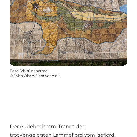
Foto
:
VisitOdsherred
©
John Olsen/Photodan.dk
Der Audebodamm. Trennt den
trockengelegten Lammefjord vom Isefjord.