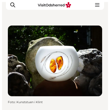
Galerien und Kunsthallen
Events
Erlebnisse
Essen
Unterkünfte
Nützliches
Foto
:
Kunststuen i Klint