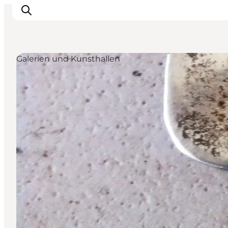
Galerien und Kunsthallen
Events
Erlebnisse
Essen
Unterkünfte
Nützliches