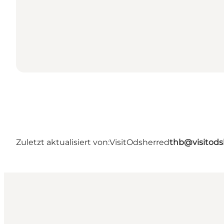
Zuletzt aktualisiert von:
VisitOdsherred
thb@visitods