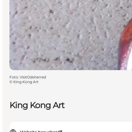
Foto
:
VisitOdsherred
©
King Kong Art
King Kong Art