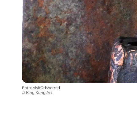
Foto
:
VisitOdsherred
©
King Kong Art