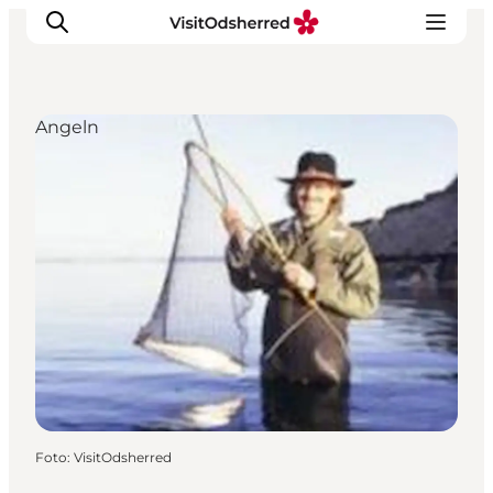
Angeln
Events
Erlebnisse
Essen
Unterkünfte
Nützliches
Foto
:
VisitOdsherred