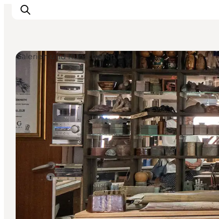
Galerien und Kunsthallen
Events
Erlebnisse
Essen
Unterkünfte
Nützliches