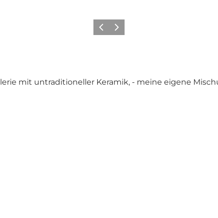
Vorherige Folie
Nächste Folie
erie mit untraditioneller Keramik, - meine eigene Mis