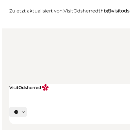
Zuletzt aktualisiert von:
VisitOdsherred
thb@visitods
Sprache auswählen