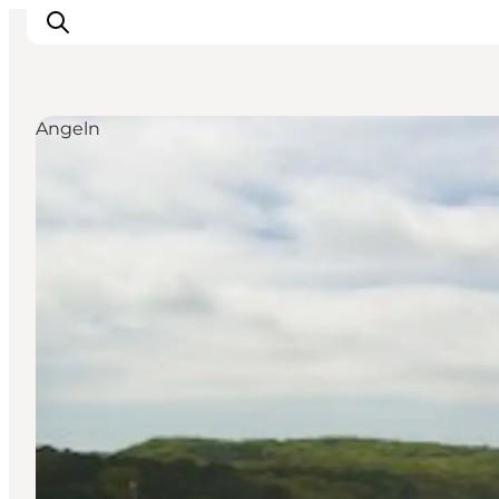
Angeln
Events
Erlebnisse
Essen
Unterkünfte
Nützliches