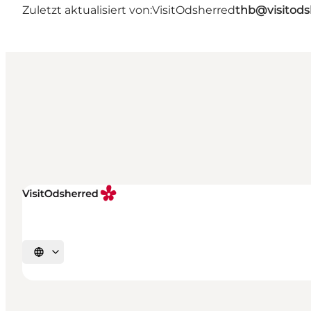
Zuletzt aktualisiert von:
VisitOdsherred
thb@visitods
Sprache auswählen