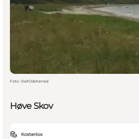
Foto
:
VisitOdsherred
Høve Skov
Kostenlos