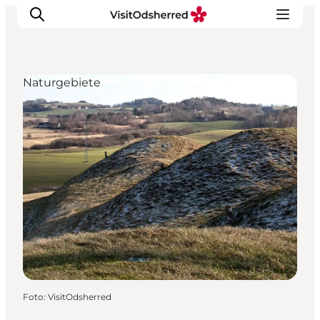
Naturgebiete
Events
Erlebnisse
Essen
Unterkünfte
Nützliches
Foto
:
VisitOdsherred