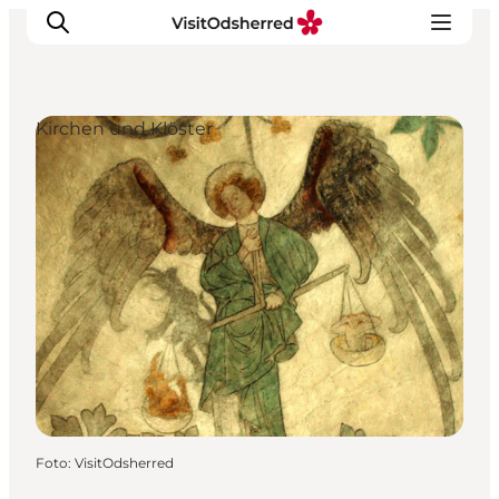
Kirchen und Klöster
Events
Erlebnisse
Essen
Unterkünfte
Nützliches
Foto
:
VisitOdsherred