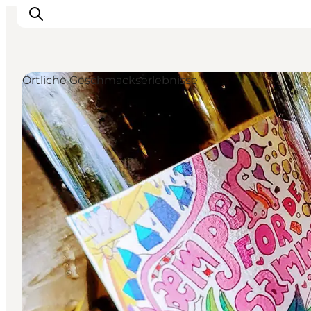
Örtliche Geschmackserlebnisse
Events
Erlebnisse
Essen
Unterkünfte
Nützliches