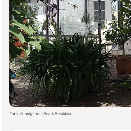
Foto
:
Gundigården Bed & Breakfast