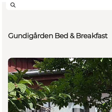
Gundigården Bed & Breakfast
Events
Erlebnisse
Essen
Bed & Breakfast
Unterkünfte
Nützliches