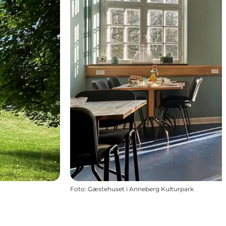
Foto
:
Gæstehuset i Anneberg Kulturpark