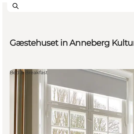
Gæstehuset in Anneberg Kultu
Events
Erlebnisse
Essen
Bed & Breakfast
Unterkünfte
Nützliches