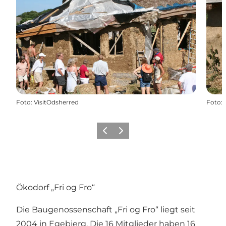
Foto
:
VisitOdsherred
Foto
:
Vorherige Folie
Nächste Folie
Ökodorf „Fri og Fro“
Die Baugenossenschaft „Fri og Fro“ liegt seit
2004 in Egebjerg. Die 16 Mitglieder haben 16