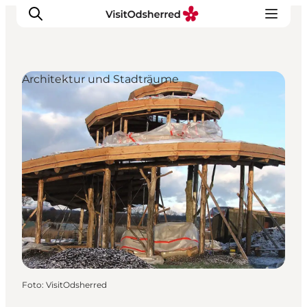
Architektur und Stadträume
Events
Erlebnisse
Essen
Unterkünfte
Nützliches
Foto
:
VisitOdsherred