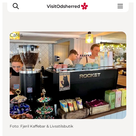
Cafés
Events
Erlebnisse
Essen
Unterkünfte
Nützliches
Foto
:
Fjeril Kaffebar & Livsstilsbutik