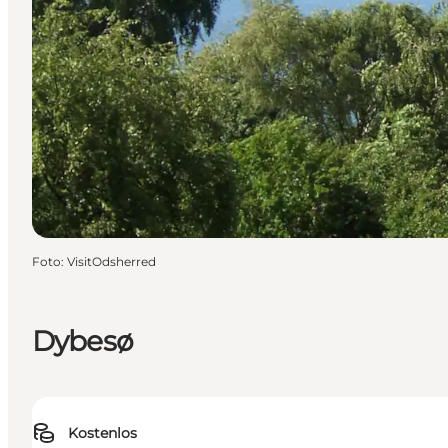
Foto
:
VisitOdsherred
Dybesø
Kostenlos