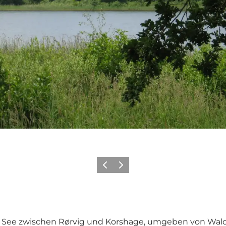
Vorherige Folie
Nächste Folie
scher See zwischen Rørvig und Korshage, umgeben von Wa