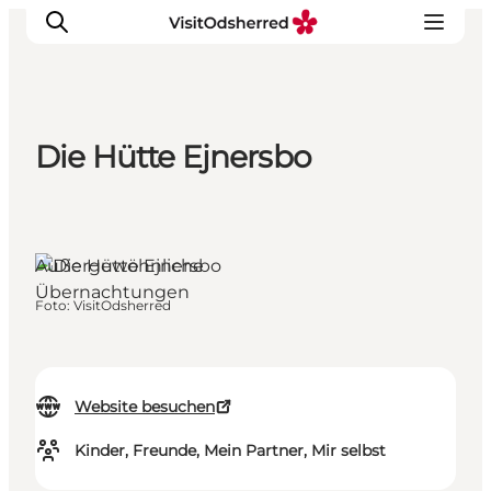
Die Hütte Ejnersbo
Events
Erlebnisse
Essen
Außergewöhnliche
Unterkünfte
Übernachtungen
Nützliches
Foto
:
VisitOdsherred
Website besuchen
Kinder, Freunde, Mein Partner, Mir selbst