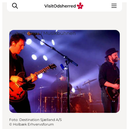
Kulturhäuser / Musikbühnen
Events
Erlebnisse
Essen
Unterkünfte
Nützliches
Foto
:
Destination Sjælland A/S
©
Holbæk Erhvervsforum