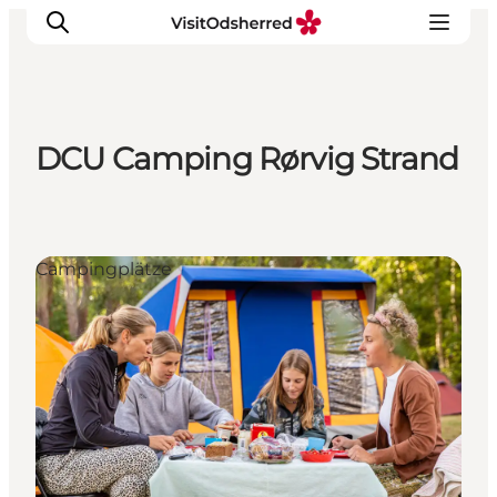
DCU Camping Rørvig Strand
Events
Erlebnisse
Essen
Campingplätze
Unterkünfte
Nützliches