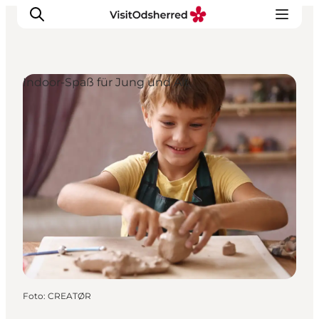
Indoor-Spaß für Jung und Alt
Events
Erlebnisse
Essen
Unterkünfte
Nützliches
Foto
:
CREATØR